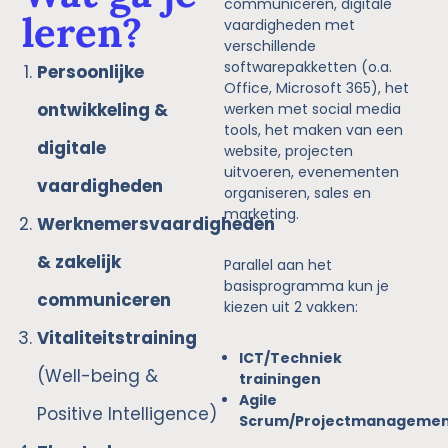
communiceren, digitale
leren?
vaardigheden met
verschillende
softwarepakketten (o.a.
Persoonlijke
Office, Microsoft 365), het
ontwikkeling &
werken met social media
tools, het maken van een
digitale
website, projecten
uitvoeren, evenementen
vaardigheden
organiseren, sales en
marketing.
Werknemersvaardigheden
& zakelijk
Parallel aan het
basisprogramma kun je
communiceren
kiezen uit 2 vakken:
Vitaliteitstraining
ICT/Techniek
(Well-being &
trainingen
Agile
Positive Intelligence)
Scrum/Projectmanageme