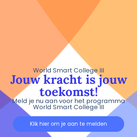
World Smart College III
Jouw kracht is jouw
toekomst!
Meld je nu aan voor het programma
World Smart College III
Klik hier om je aan te melden